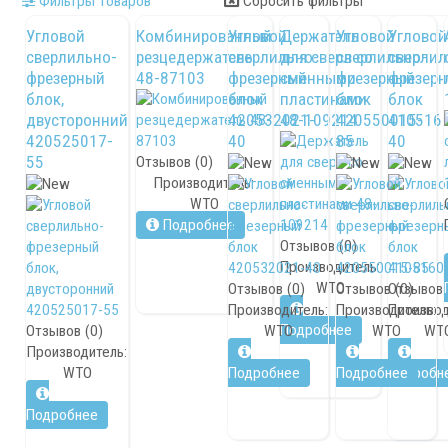
Фильтры товаров
Сбросить фильтры
Логистика
Угловой
Комбинированный
Угловой
Держатель
Угловой
Угловой
сверлильно-
резцедержатель
сверлильно-
для сверл со
сверлильно-
сверлил
Контакты
фрезерный
48-87103
фрезерный
сменными
фрезерный
фрезер
Заявка
блок,
блок
пластинами
блок
блок
двусторонний
420532021-
48-109214
420550015-
410516
420525017-
40
85
40
55
Отзывов (0)
Производитель:
WTO
Подробнее
Отзывов (0)
Производитель:
WTO
Отзывов (0)
Отзывов (0)
Отзывов 
Производитель:
Производитель:
Производ
Подробнее
Отзывов (0)
WTO
WTO
WT
Производитель:
WTO
Подробнее
Подробнее
Подробн
Подробнее