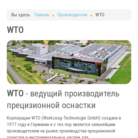
Токарные станки с ЧПУ
Фрезерные станки
Вы здесь:
Главная
Производители
WTO
Кругло-шлифовальные станки
Плоскошлифовальные станки
WTO
Запчасти для станков
Токарная оснастка
WTO
- ведущий производитель
прецизионной оснастки
Корпорация WTO (Werkzeug-Technologie GmbH) создана в
1977 году в Германии и с тех пор является сильнейшим
производителем на рынке производства прецизионной
оснастки и инструментальных систем для