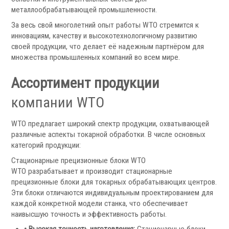
металлообрабатывающей промышленности.
За весь свой многолетний опыт работы WTO стремится к
инновациям, качеству и высокотехнологичному развитию
Ручные токарные патроны
своей продукции, что делает её надежным партнёром для
Механизированные патроны
множества промышленных компаний во всем мире.
Цанговые патроны
Ассортимент продукции
Патроны специального изготовления
Гидроцилиндры
компании WTO
Кулачки токарные
Цанги токарные
WTO предлагает широкий спектр продукции, охватывающей
Аксессуары для токарных патронов
различные аспекты токарной обработки. В числе основных
категорий продукции:
Инструментальная оснастка
Стационарные прецизионные блоки WTO
WTO разрабатывает и производит стационарные
прецизионные блоки для токарных обрабатывающих центров.
Эти блоки отличаются индивидуальным проектированием для
каждой конкретной модели станка, что обеспечивает
наивысшую точность и эффективность работы.