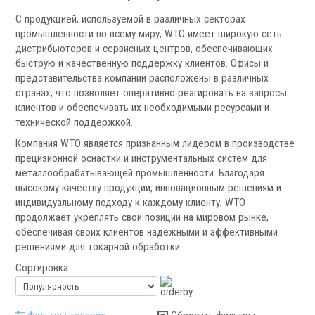
С продукцией, используемой в различных секторах
промышленности по всему миру, WTO имеет широкую сеть
дистрибьюторов и сервисных центров, обеспечивающих
быструю и качественную поддержку клиентов. Офисы и
представительства компании расположены в различных
странах, что позволяет оперативно реагировать на запросы
клиентов и обеспечивать их необходимыми ресурсами и
Ротационные соединения для воды
технической поддержкой.
Ротационные соединения для СОЖ
Компания WTO является признанным лидером в производстве
Ротационные соединения для воздуха
прецизионной оснастки и инструментальных систем для
Ротационные соединения для масла
металлообрабатывающей промышленности. Благодаря
Ротационные соединения для гидравлики
высокому качеству продукции, инновационным решениям и
индивидуальному подходу к каждому клиенту, WTO
Сервис станков
продолжает укреплять свои позиции на мировом рынке,
обеспечивая своих клиентов надежными и эффективными
решениями для токарной обработки.
Сервисное обслуживание станков
Диагностика неисправностей станков
Сортировка:
Ремонт винторезных станков
Выполненные проекты