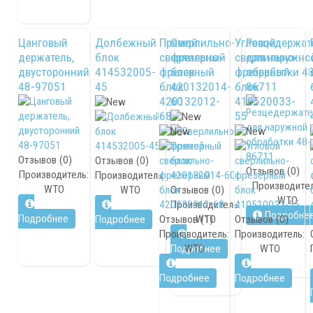
Цанговый
Долбежный
Прямой
Сверлильно-
Угловой
Резцедержат
держатель,
блок
сверлильно-
фрезерный
сверлильно-
для наружно
двусторонний
414532005-
фрезерный
блок
фрезерный
обработки 4
48-97051
45
блок
420132014-
блок
86711
420132012-
60
410520033-
68
55
Отзывов (0)
Отзывов (0)
Отзывов (0)
Производитель:
Производитель:
Производител
WTO
WTO
Отзывов (0)
WTO
Производитель:
Подробне
Подробнее
Подробнее
Отзывов (1)
WTO
Отзывов (0)
Производитель:
Производитель:
Подробнее
WTO
WTO
Подробнее
Подробнее