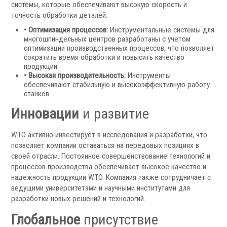
системы, которые обеспечивают высокую скорость и
точность обработки деталей.
• Оптимизация процессов:
Инструментальные системы для
многошпиндельных центров разработаны с учетом
оптимизации производственных процессов, что позволяет
сократить время обработки и повысить качество
продукции.
Скиммеры СОЖ
• Высокая производительность:
Инструменты
Сепараторы СОЖ
обеспечивают стабильную и высокоэффективную работу
станков.
Тефлоновые ленты СОЖ
Рефрактометры СОЖ
Инновации
и развитие
Фильтры масляного тумана
Фильтры, расходники и аксессуары
WTO активно инвестирует в исследования и разработки, что
позволяет компании оставаться на передовых позициях в
своей отрасли. Постоянное совершенствование технологий и
Ротационные соединения
процессов производства обеспечивает высокое качество и
надежность продукции WTO. Компания также сотрудничает с
ведущими университетами и научными институтами для
разработки новых решений и технологий.
Глобальное
присутствие