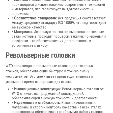
• Высокая точность изготовления:
Стационарные блоки
производятся с использованием современных технологий
и материалов, что гарантирует их долговечность и
надежность.
• Соответствие стандартам:
Вся продукция соответствует
международному стандарту ISO 10889, что подтверждает
её высокое качество.
• Материалы:
Используются только высококачественные
стали, которые проходят процессы закалки, почернения и
Револьверные головки
шлифовки, что обеспечивает их долговечность и
Запчасти для револьверных головок
устойчивость к износу.
Приводные блоки
Револьверные головки
Статические блоки
Переходные втулки
WTO производит револьверные головки для токарных
станков, обеспечивающие быструю и точную смену
Системы УЦИ
инструментов. Это увеличивает производительность и
уменьшает время на переналадку станка.
• Инновационные конструкции:
Револьверные головки от
WTO отличаются продуманной конструкцией,
обеспечивающей высокую точность и долговечность.
• Надежность и стабильность:
Высококачественные
материалы и строгий контроль качества на всех этапах
производства обеспечивают стабильную работу головок.