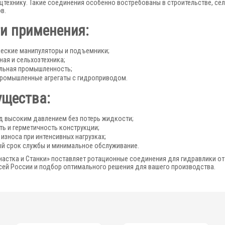
цтехнику. Такие соединения особенно востребованы в строительстве, се
в.
и применения:
еские манипуляторы и подъемники;
ная и сельхозтехника;
льная промышленность;
промышленные агрегаты с гидроприводом.
щества:
д высоким давлением без потерь жидкости;
ь и герметичность конструкции;
 износа при интенсивных нагрузках;
й срок службы и минимальное обслуживание.
астка и Станки» поставляет ротационные соединения для гидравлики от Mo
сей России и подбор оптимального решения для вашего производства.