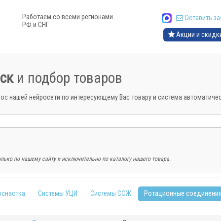
Работаем со всеми регионами
Оставить за
РФ и СНГ
Акции и скидк
ск
и подбор товаров
рос нашей нейросети по интересующему Вас товару и система автоматич
лько по нашему сайту и исключительно по каталогу нашего товара.
оснастка
Системы УЦИ
Системы СОЖ
Ротационные соединени