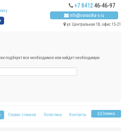
+7 8412
46-46-97
явку
info@osnastka-s.ru
и
ул. Центральная 1В, офис 15-21
ески подберет все необходимое или найдет необходимую
Заявка
я
Сервис станков
Логистика
Контакты