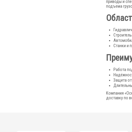
приводы и спе
подъема грузо
Област
Гидравлич
Строитель
Автомоби
Станки и 
Преиму
Работа по
Надёжност
Защита от
Длительны
Компания «Осн
доставку по в