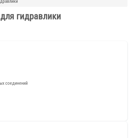
идравлики
 для гидравлики
ных соединений