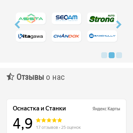
Запчасти для револьверных головок
Приводные блоки
Статические блоки
Переходные втулки
Системы УЦИ
Отзывы
о нас
.
Мониторы УЦИ
Оптические линейки
Магнитные линейки