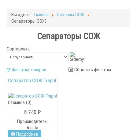
Фрезерные станки
Кругло-шлифовальные станки
Вы здесь:
Главная
Системы СОЖ
Плоскошлифовальные станки
Сепараторы СОЖ
Запчасти для станков
Сепараторы СОЖ
Токарная оснастка
Сортировка:
Фильтры товаров
Сбросить фильтры
Сепаратор СОЖ Trapol
.
Отзывов (0)
8 740 ₽
Ручные токарные патроны
Производитель:
Asista
Механизированные патроны
Подробнее
Цанговые патроны