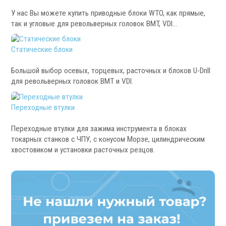
Патроны специального изготовления
У нас Вы можете купить приводные блоки WTO, как прямые,
Гидроцилиндры
так и угловые для револьверных головок BMT, VDI...
Кулачки токарные
Цанги токарные
Статические блоки
Аксессуары для токарных патронов
Большой выбор осевых, торцевых, расточных и блоков U-Drill
для револьверных головок BMT и VDI.
Инструментальная оснастка
Переходные втулки
Переходные втулки для зажима инструмента в блоках
токарных станков с ЧПУ, с конусом Морзе, цилиндрическим
хвостовиком и установки расточных резцов.
.
Револьверные головки