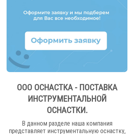
Запчасти для револьверных головок
Приводные блоки
Статические блоки
Переходные втулки
Системы УЦИ
.
ООО ОСНАСТКА - ПОСТАВКА
ИНСТРУМЕНТАЛЬНОЙ
ОСНАСТКИ.
Мониторы УЦИ
В данном разделе наша компания
Оптические линейки
представляет инструментальную оснастку,
Магнитные линейки