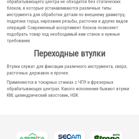
обрабатывающего центра не обходится без статических
блоков, в которые устанавливаются различные типы
Сервис станков
инструмента для обработки детали по внешнему диаметру,
подрезки торца, нарезания резьбы, расточки и других видов
операций. Современный ассортимент блоков позволяет
Сервисное обслуживание станков
подобрать товар под необходимый вам станок и нужные
Диагностика неисправностей станков
требования.
Ремонт винторезных станков
Переходные втулки
Выполненные проекты
Втулки служат для фиксации различного инструмента, сверл,
Логистика
расточных державок и прочее.
Контакты
Применяются в токарных станках с ЧПУ и фрезерных
Заявка
обрабатывающих центрах. Какого исполнения бывают втулки:
КМ, цилиндрический хвостовик, HSK.