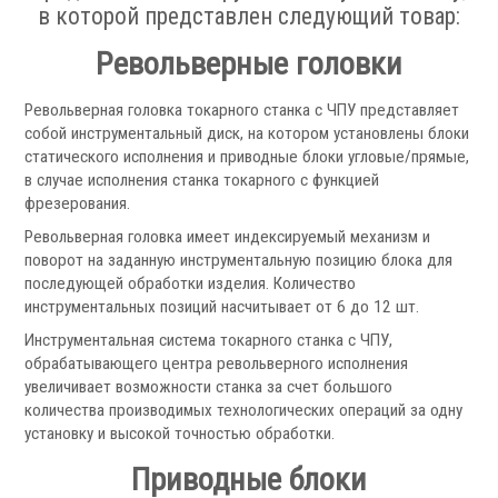
в которой представлен следующий товар:
Аксессуары УЦИ
Комплекты УЦИ
Револьверные головки
Системы СОЖ
Револьверная головка токарного станка с ЧПУ представляет
собой инструментальный диск, на котором установлены блоки
статического исполнения и приводные блоки угловые/прямые,
в случае исполнения станка токарного с функцией
фрезерования.
Револьверная головка имеет индексируемый механизм и
поворот на заданную инструментальную позицию блока для
.
последующей обработки изделия. Количество
инструментальных позиций насчитывает от 6 до 12 шт.
Инструментальная система токарного станка с ЧПУ,
обрабатывающего центра револьверного исполнения
увеличивает возможности станка за счет большого
Скиммеры СОЖ
количества производимых технологических операций за одну
Сепараторы СОЖ
установку и высокой точностью обработки.
Тефлоновые ленты СОЖ
Приводные блоки
Рефрактометры СОЖ