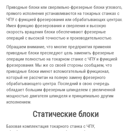
Фильтры масляного тумана
Приводные блоки или сверлильно-фрезерные блоки углового,
Фильтры, расходники и аксессуары
прямого исполнения устанавливаются на токарных станках с
ЧПУ с функцией фрезерования или обрабатывающих центрах.
Ротационные соединения
Имея функцию фрезерования и сверления и высокую
скорость вращения блоки обеспечивают фрезерные
операций с высокой точностью и производительностью.
Обращаем внимание, что многие предприятия применяя
приводные блоки преследуют цель заменить фрезерные
операции полностью на токарном станке с ЧПУ и функцией
фрезерования. Мы же со своей стороны сообщаем, что
.
приводные блоки имеют вспомогательный функционал,
который не рассчитан на полную замену фрезерного
обрабатывающего центра. Последний в свою очередь
обладает большим фрезерным шпинделем с увеличенной
мощностью двигателя шпинделя и принципиально другим
Ротационные соединения для воды
исполнением.
Ротационные соединения для СОЖ
Статические блоки
Ротационные соединения для воздуха
Ротационные соединения для масла
Базовая комплектация токарного станка с ЧПУ,
Ротационные соединения для гидравлики