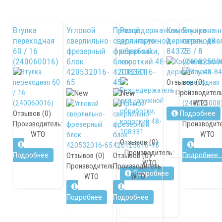
Втулка
Угловой
Прямой
Резцедержатель
Комбинирован
Втулка
переходная
сверлильно-
сверлильно-
для наружной
держатель 48-
переходна
60 / 16
фрезерный
фрезерный
обработки,
84375
25 / 8
(240060016)
блок
блок
короткий 48-
(24002500
420532016-
420125016-
108331
65
45
Отзывов (0)
Производитель
WTO
Отзывов (0)
Подробнее
Отзывов (0)
Производитель:
Производите
WTO
WTO
Отзывов (0)
Производитель:
Подробнее
Подробнее
Отзывов (0)
Отзывов (0)
WTO
Производитель:
Производитель:
Подробнее
WTO
WTO
Подробнее
Подробнее