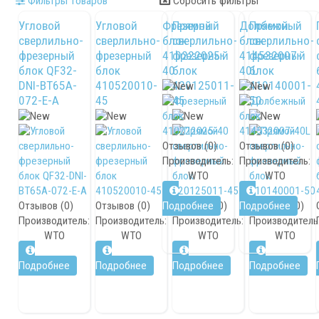
Фильтры товаров
Сбросить фильтры
Выполненные проекты
Угловой
Угловой
Фрезерный
Прямой
Долбежный
Прямой
Логистика
сверлильно-
сверлильно-
блок
сверлильно-
блок
сверлильно-
фрезерный
фрезерный
410222025-
фрезерный
414532007-
фрезерный
Контакты
блок QF32-
блок
40
блок
40L
блок
DNI-BT65A-
410520010-
420125011-
410140001-
Заявка
072-E-A
45
45
50
Отзывов (0)
Отзывов (0)
Производитель:
Производитель:
WTO
WTO
Отзывов (0)
Отзывов (0)
Подробнее
Отзывов (0)
Подробнее
Отзывов (0)
Производитель:
Производитель:
Производитель:
Производитель
WTO
WTO
WTO
WTO
Подробнее
Подробнее
Подробнее
Подробнее