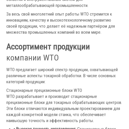
металлообрабатывающей промышленности.
За весь свой многолетний опыт работы WTO стремится к
инновациям, качеству и высокотехнологичному развитию
своей продукции, что делает её надежным партнёром для
множества промышленных компаний во всем мире.
Ручные токарные патроны
Механизированные патроны
Ассортимент продукции
Цанговые патроны
Патроны специального изготовления
компании WTO
Гидроцилиндры
Кулачки токарные
WTO предлагает широкий спектр продукции, охватывающей
Цанги токарные
различные аспекты токарной обработки. В числе основных
Аксессуары для токарных патронов
категорий продукции:
Стационарные прецизионные блоки WTO
Инструментальная оснастка
WTO разрабатывает и производит стационарные
прецизионные блоки для токарных обрабатывающих центров.
Эти блоки отличаются индивидуальным проектированием для
каждой конкретной модели станка, что обеспечивает
наивысшую точность и эффективность работы.