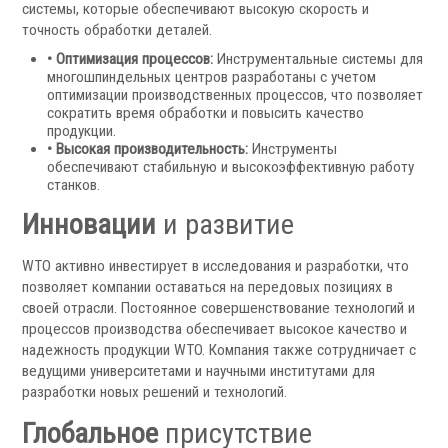
системы, которые обеспечивают высокую скорость и
точность обработки деталей.
• Оптимизация процессов:
Инструментальные системы для
многошпиндельных центров разработаны с учетом
оптимизации производственных процессов, что позволяет
сократить время обработки и повысить качество
продукции.
• Высокая производительность:
Инструменты
обеспечивают стабильную и высокоэффективную работу
Скиммеры СОЖ
станков.
Сепараторы СОЖ
Тефлоновые ленты СОЖ
Инновации
и развитие
Рефрактометры СОЖ
Фильтры масляного тумана
WTO активно инвестирует в исследования и разработки, что
позволяет компании оставаться на передовых позициях в
Фильтры, расходники и аксессуары
своей отрасли. Постоянное совершенствование технологий и
процессов производства обеспечивает высокое качество и
Ротационные соединения
надежность продукции WTO. Компания также сотрудничает с
ведущими университетами и научными институтами для
разработки новых решений и технологий.
Глобальное
присутствие