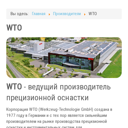
Токарные станки с ЧПУ
Фрезерные станки
Вы здесь:
Главная
Производители
WTO
Кругло-шлифовальные станки
Плоскошлифовальные станки
WTO
Запчасти для станков
Токарная оснастка
WTO
- ведущий производитель
прецизионной оснастки
Корпорация WTO (Werkzeug-Technologie GmbH) создана в
1977 году в Германии и с тех пор является сильнейшим
производителем на рынке производства прецизионной
оснастки и инструментальных систем для