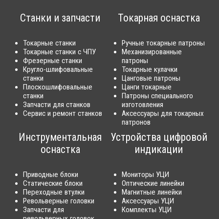
Станки и запчасти
Токарная оснастка
Токарные станки
Ручные токарные патроны
Токарные станки с ЧПУ
Механизированные
Фрезерные станки
патроны
Кругло-шлифовальные
Токарные кулачки
станки
Цанговые патроны
Плоскошлифовальные
Цанги токарные
станки
Патроны специального
Запчасти для станков
изготовления
Сервис и ремонт станков
Аксессуары для токарных
патронов
Инструментальная
Устройства цифровой
оснастка
индикации
Приводные блоки
Мониторы УЦИ
Статические блоки
Оптические линейки
Переходные втулки
Магнитные линейки
Револьверные головки
Аксессуары УЦИ
Запчасти для
Комплекты УЦИ
револьверных головок