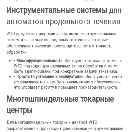
Инструментальные системы
для
автоматов продольного точения
WTO предлагает широкий ассортимент инструментальных
систем для автоматов продольного точения, которые
обеспечивают высокую производительность и точность
Мониторы УЦИ
обработки.
Оптические линейки
• Многофункциональность:
Инструментальные системы от
Магнитные линейки
WTO подходят для различных типов обработки и могут
быть адаптированы под конкретные задачи заказчика.
Аксессуары УЦИ
• Простота установки и эксплуатации:
Инструменты легко
Комплекты УЦИ
устанавливаются и требуют минимального обслуживания,
что упрощает работу и повышает производительность.
Системы СОЖ
Многошпиндельные токарные
центры
Для многошпиндельных токарных центров WTO
разрабатывает и производит специальные инструментальные