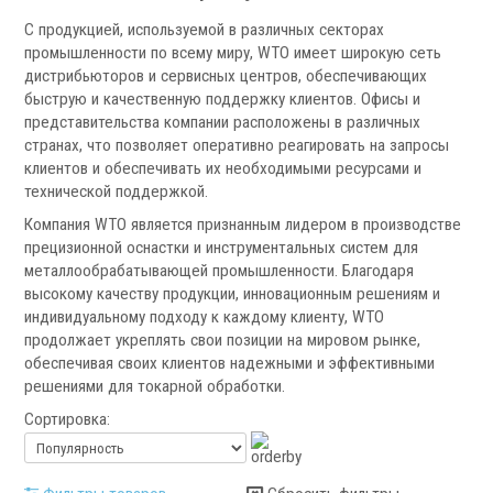
С продукцией, используемой в различных секторах
промышленности по всему миру, WTO имеет широкую сеть
дистрибьюторов и сервисных центров, обеспечивающих
быструю и качественную поддержку клиентов. Офисы и
представительства компании расположены в различных
странах, что позволяет оперативно реагировать на запросы
клиентов и обеспечивать их необходимыми ресурсами и
технической поддержкой.
Ротационные соединения для воды
Компания WTO является признанным лидером в производстве
Ротационные соединения для СОЖ
прецизионной оснастки и инструментальных систем для
Ротационные соединения для воздуха
металлообрабатывающей промышленности. Благодаря
Ротационные соединения для масла
высокому качеству продукции, инновационным решениям и
Ротационные соединения для гидравлики
индивидуальному подходу к каждому клиенту, WTO
продолжает укреплять свои позиции на мировом рынке,
обеспечивая своих клиентов надежными и эффективными
Сервис станков
решениями для токарной обработки.
Сортировка:
Сервисное обслуживание станков
Диагностика неисправностей станков
Ремонт винторезных станков