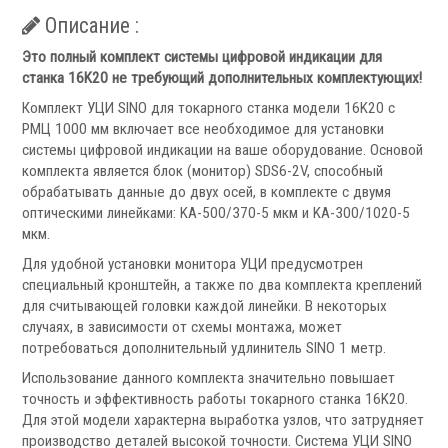
Запчасти для револьверных головок
Описание :
Приводные блоки
Статические блоки
Это полный комплект системы цифровой индикации для
станка 16K20 не требующий дополнительных комплектующих!
Переходные втулки
Комплект УЦИ SINO для токарного станка модели 16K20 с
РМЦ 1000 мм включает все необходимое для установки
Системы УЦИ
системы цифровой индикации на ваше оборудование. Основой
комплекта является блок (монитор) SDS6-2V, способный
обрабатывать данные до двух осей, в комплекте с двумя
оптическими линейками: KA-500/370-5 мкм и KA-300/1020-5
мкм.
Для удобной установки монитора УЦИ предусмотрен
.
специальный кронштейн, а также по два комплекта креплений
для считывающей головки каждой линейки. В некоторых
случаях, в зависимости от схемы монтажа, может
потребоваться дополнительный удлинитель SINO 1 метр.
Использование данного комплекта значительно повышает
Мониторы УЦИ
точность и эффективность работы токарного станка 16K20.
Оптические линейки
Для этой модели характерна выработка узлов, что затрудняет
производство деталей высокой точности. Система УЦИ SINO
Магнитные линейки