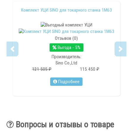
Фильтры масляного тумана
Фильтры, расходники и аксессуары
Комплект УЦИ SINO для токарного станка 1М63
Ротационные соединения
Отзывов (0)
Выгода - 5%
Производитель:
Sino Co.,Ltd
.
121 505 ₽
115 450 ₽
Подробнее
Ротационные соединения для воды
Ротационные соединения для СОЖ
Ротационные соединения для воздуха
Вопросы и отзывы о товаре
Ротационные соединения для масла
Ротационные соединения для гидравлики