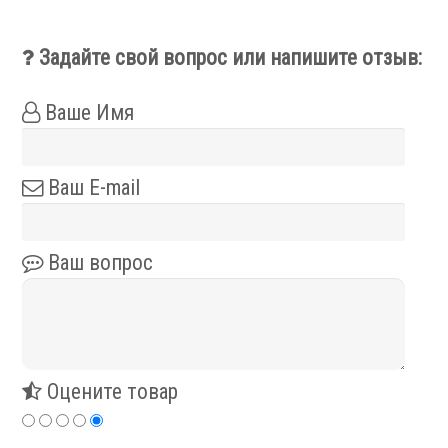
Сервис станков
Задайте свой вопрос или напишите отзыв:
Сервисное обслуживание станков
Ваше Имя
Диагностика неисправностей станков
Ремонт винторезных станков
Выполненные проекты
Ваш E-mail
Логистика
Контакты
Ваш вопрос
Заявка
Оцените товар