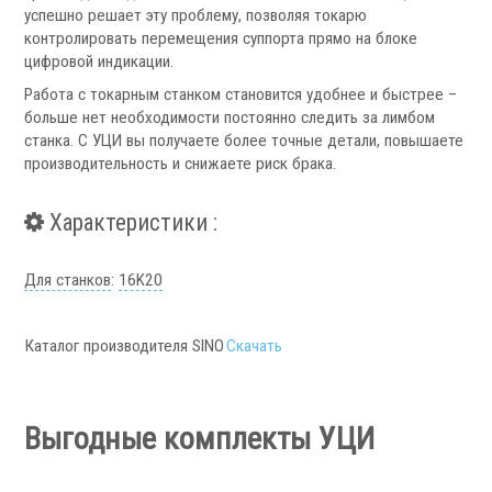
успешно решает эту проблему, позволяя токарю
Аксессуары УЦИ
контролировать перемещения суппорта прямо на блоке
Комплекты УЦИ
цифровой индикации.
Работа с токарным станком становится удобнее и быстрее –
Системы СОЖ
больше нет необходимости постоянно следить за лимбом
станка. С УЦИ вы получаете более точные детали, повышаете
производительность и снижаете риск брака.
Характеристики :
.
Для станков
:
16K20
Каталог производителя SINO
Скачать
Скиммеры СОЖ
Сепараторы СОЖ
Выгодные комплекты УЦИ
Тефлоновые ленты СОЖ
Рефрактометры СОЖ