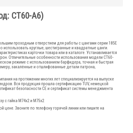
од:
CT60-A6
)
ольшим проходным отверстием для работы с цангами серии 185Е
но использовать круглые, шестигранные и квадратные цанги.
актеристиках карточки товара или в каталоге. Устанавливается
атрон. Отличительные особенности использования модели CT60-
ческом режиме с использованием барфидера, точная и быстрая
змеру, закалённые и отшлифованные детали патрона,
мпания на протяжении многих лет специализируется на выпуске
индров. Вся продукция прошла сертификацию TUV, немецкой
ертификат безопасности СЕ и сертификат системы менеджмента
у с гайка М74х2 и М75х2
й цене. Звоните по телефону горячей линии или пишите на