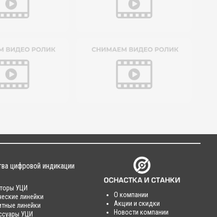
тва цифровой индикации
торы УЦИ
О компании
ческие линейки
Акции и скидки
итные линейки
Новости компании
ссуары УЦИ