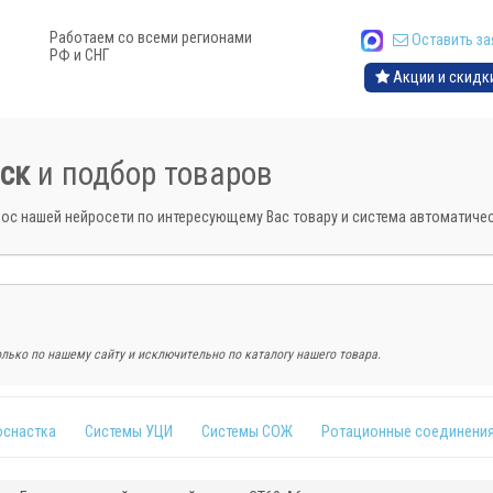
Работаем со всеми регионами
Оставить за
РФ и СНГ
Акции и скидк
ск
и подбор товаров
рос нашей нейросети по интересующему Вас товару и система автоматич
лько по нашему сайту и исключительно по каталогу нашего товара.
оснастка
Системы УЦИ
Системы СОЖ
Ротационные соединени