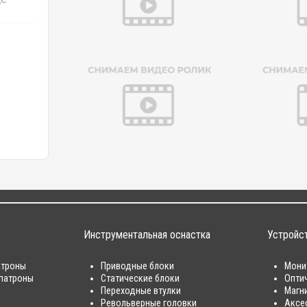
Инструментальная оснастка
Устройс
атроны
Приводные блоки
Мони
патроны
Статические блоки
Опти
Переходные втулки
Магн
Револьверные головки
Аксе