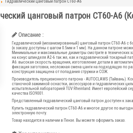
Гидравлический цанговый патрон CT60-A6
ческий цанговый патрон CT60-A6
(К
Описание :
Гидравлический (механизированный) цанговый патрон CT60-A6 с б
(к заказу доступны с шагом 0.5мм и 1 мм). На данном патроне мож
Минимальные и максимальные диаметры смотрите в технических хар
на конус шпинделя А2-6 так же, как и гидравлический токарный п
A6: высокая скорость вращения, изготовление детали в автомати
фиксация заготовки, несложная смена цанги на подходящую по ра
конструкция защищена от попадания стружки и СОЖ.
Производитель прецизионного патрона - AUTOCLAWS (Тайвань). Ко
станочной зажимной оснастки, аксессуаров и гидравлических цил
испытательной лабораторией TÜV Rheinland. Имеет европейский с
качества ISO9001.
Представленный гидравлический цанговый патрон доступен к заказ
Купить гидравлический патрон CT60-A6 и многое другое по выгодно
электронную почту.
Товар находится в наличии в Пензе. Вы можете оформить заказ.