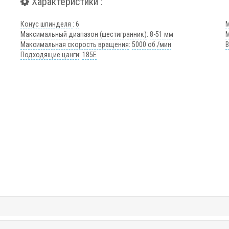
Характеристики :
Конус шпинделя
:
6
Максимальный диапазон (шестигранник)
:
8-51 мм
Максимальная скорость вращения
:
5000 об./мин
Подходящие цанги
:
185E