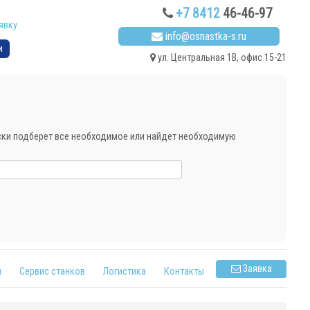
+7 8412
46-46-97
явку
info@osnastka-s.ru
и
ул. Центральная 1В, офис 15-21
ески подберет все необходимое или найдет необходимую
Заявка
я
Сервис станков
Логистика
Контакты