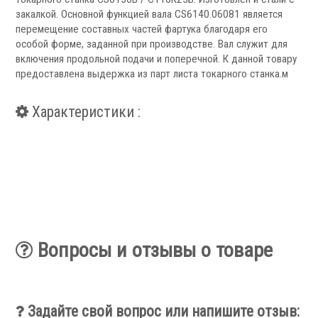
Запчасти для револьверных головок
закалкой. Основной функцией вала CS6140.06081 является
Приводные блоки
перемещение составных частей фартука благодаря его
Статические блоки
особой форме, заданной при производстве. Вал служит для
Переходные втулки
включения продольной подачи и поперечной. К данной товару
предоставлена выдержка из парт листа токарного станка.м
Системы УЦИ
Характеристики :
.
Вопросы и отзывы о товаре
Мониторы УЦИ
Оптические линейки
Задайте свой вопрос или напишите отзыв:
Магнитные линейки