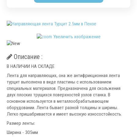
Патроны специального изготовления
Гидроцилиндры
Кулачки токарные
Цанги токарные
Аксессуары для токарных патронов
Увеличить изображение
Инструментальная оснастка
Описание :
В НАЛИЧИИ НА СКЛАДЕ
Лента для направляющих, она же антифрикционная лента
турцит выполнена в виде пластины с использованием
специальных материалов. Предназначена для скольжения
двух плоских трущихся поверхностей узлов станка. В
.
основном используется в металлообрабатывающем
оборудовании. Лента бывает разной толщины и ширины.
Легко пришабривается и имеет высокую износостойкость.
Размер ленты:
Револьверные головки
Ширина - 305мм