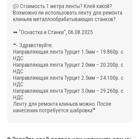
Стоимость 1 метра ленты? Клей какой?
Аксессуары УЦИ
Возможно ли использовать ленту для ремонта
Комплекты УЦИ
клиньев металлообрабатывающих станков?
Системы СОЖ
➥ "Оснастка и Станки", 06.08.2025
❝- Здравствуйте.
Направляющая лента Турцит 1.5мм – 19.860р. с
НДС
Направляющая лента Турцит 2.0мм – 20.200р. с
НДС
.
Направляющая лента Турцит 2.5мм – 24.100р. с
НДС
Направляющая лента Турцит 3.0мм – 29.260р. с
НДС
Ленту для ремонта клиньев можно. После
нанесения потребуется шабровка❞
Скиммеры СОЖ
Сепараторы СОЖ
Тефлоновые ленты СОЖ
Рефрактометры СОЖ