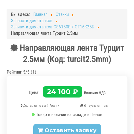
Фрезерные станки
Кругло-шлифовальные станки
Вы здесь:
Главная
Станки
Плоскошлифовальные станки
Запчасти для станков
Запчасти для станков
Запчасти для станков CS6150B / СТ16К25Б
Направляющая лента Турцит 2.5мм
Токарная оснастка
Направляющая лента Турцит
2.5мм
(Код:
turcit2.5mm
)
Рейтинг:
5/5 (1)
.
24 100 ₽
Цена:
Включая НДС
Доставка по всей России
Отгрузка от 1 дня
Товар в наличии на складе в Пензе
Ручные токарные патроны
Механизированные патроны
Оставить заявку
Цанговые патроны