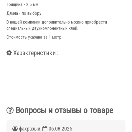
Запчасти для револьверных головок
Толщина - 2.5 мм
Приводные блоки
Длина - по выбору
Статические блоки
В нашей компании дополнительно можно приобрести
Переходные втулки
специальный двухкомпонентный клей.
Стоимость указана за 1 метр.
Системы УЦИ
Характеристики :
.
Вопросы и отзывы о товаре
Мониторы УЦИ
Оптические линейки
фахразый
,
06.08.2025
Магнитные линейки